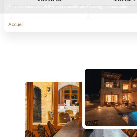
+212 0663701281
villa.s.essa@hotmail.com
villasmoulay
Accueil
La Villa
Collaborations
Réserver